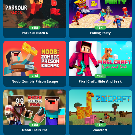
YENI
YENI
Parkour Block 6
Falling Party
YENI
YENI
Noob: Zombie Prison Escape
Pixel Craft: Hide And Seek
YENI
YENI
Noob Trolls Pro
Zoocraft