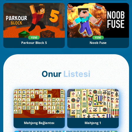
YENI
YENI
Parkour Block 5
Noob Fuse
Onur
Listesi
Mahjong Bağlantısı
Mahjong 1