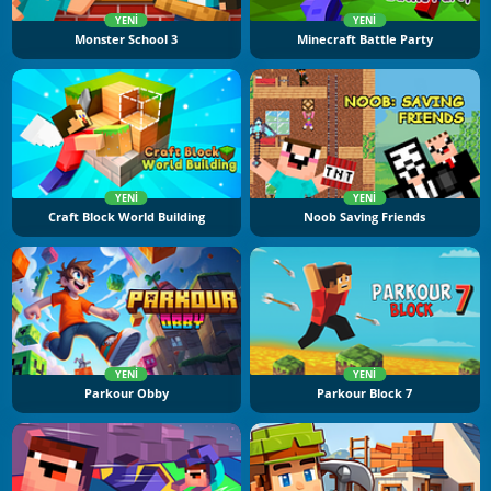
YENI
YENI
Monster School 3
Minecraft Battle Party
YENI
YENI
Craft Block World Building
Noob Saving Friends
YENI
YENI
Parkour Obby
Parkour Block 7