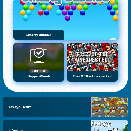
Smarty Bubbles
SADECE PC
Happy Wheels
Tiles Of The Unexpected
Havaya Uçurt
3 Pandas