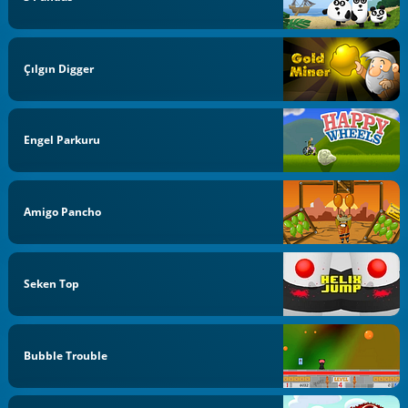
Çılgın Digger
Engel Parkuru
Amigo Pancho
Seken Top
Bubble Trouble