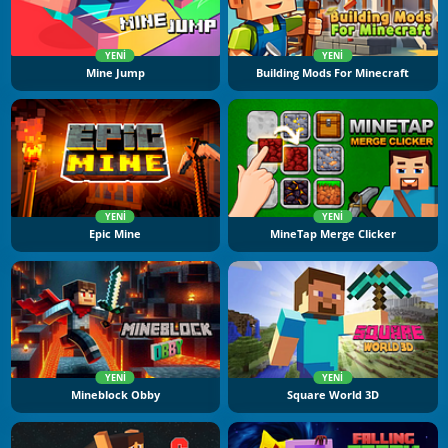
YENI
YENI
Mine Jump
Building Mods For Minecraft
YENI
YENI
Epic Mine
MineTap Merge Clicker
YENI
YENI
Mineblock Obby
Square World 3D