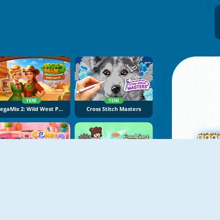
YENI
YENI
VegaMix 2: Wild West Puzzle
Cross Stitch Masters
YENI
YENI
Cake Merge 2
Food Sort Puzzle
Ma