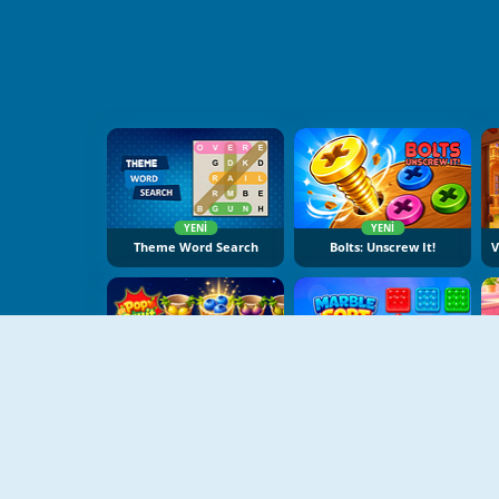
YENI
YENI
Theme Word Search
Bolts: Unscrew It!
YENI
YENI
Pop Fruit
Marble Sort