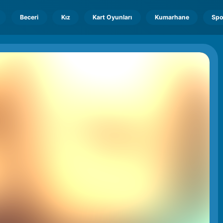
Beceri
Kız
Kart Oyunları
Kumarhane
Spo