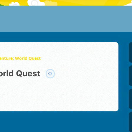
nture: World Quest
orld Quest