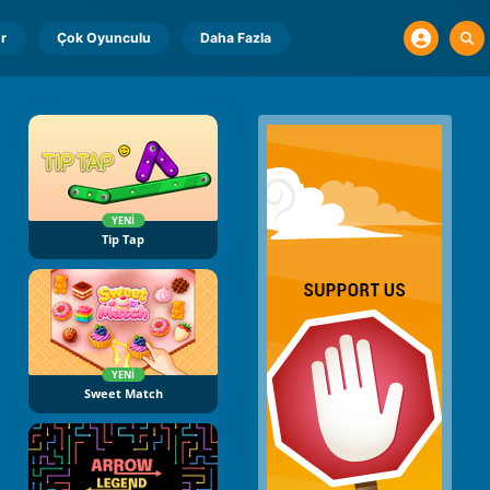
r
Çok Oyunculu
Daha Fazla
YENI
Tip Tap
YENI
Sweet Match