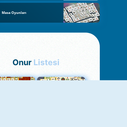
Masa Oyunları
Onur
Listesi
hjong Bağlantısı
Mahjong 1