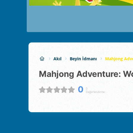
Akıl
Beyin İdmanı
Mahjong Adve
Mahjong Adventure: W
0
0
Değerlendirme :