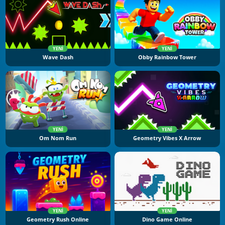
YENI
YENI
Wave Dash
Obby Rainbow Tower
YENI
YENI
Om Nom Run
Geometry Vibes X Arrow
YENI
YENI
Geometry Rush Online
Dino Game Online