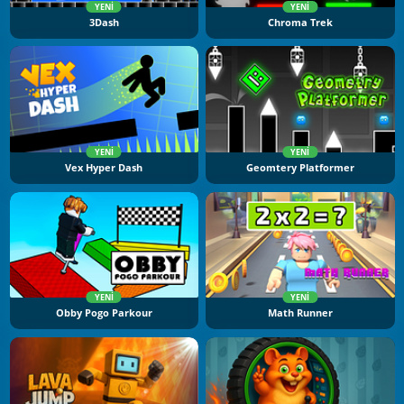
YENI
YENI
3Dash
Chroma Trek
YENI
YENI
Vex Hyper Dash
Geomtery Platformer
YENI
YENI
Obby Pogo Parkour
Math Runner