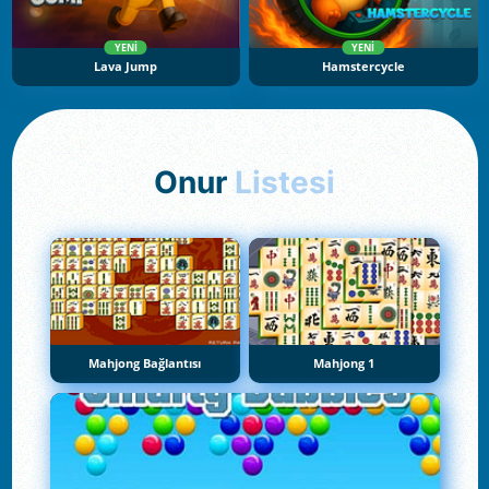
YENI
YENI
Lava Jump
Hamstercycle
Onur
Listesi
Mahjong Bağlantısı
Mahjong 1