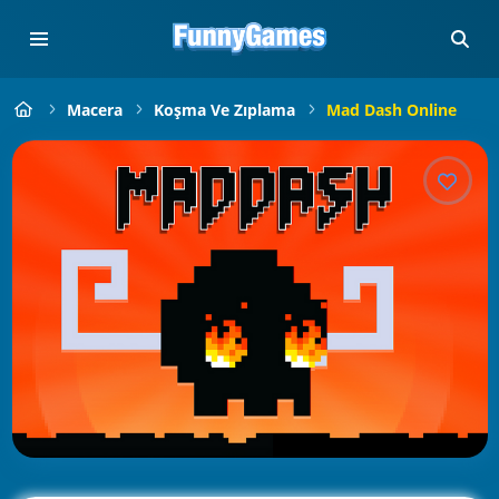
Macera
Koşma Ve Zıplama
Mad Dash Online