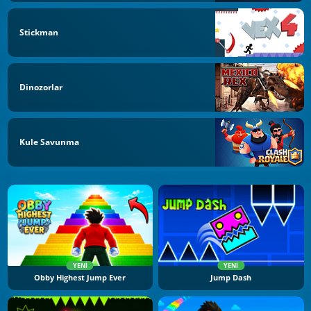
Stickman
Dinozorlar
Kule Savunma
YENI
YENI
Obby Highest Jump Ever
Jump Dash