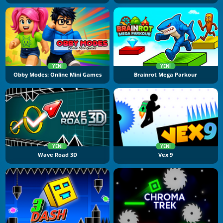
YENI
YENI
Obby Modes: Online Mini Games
Brainrot Mega Parkour
YENI
YENI
Wave Road 3D
Vex 9