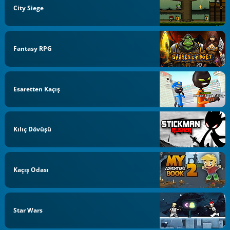
City Siege
Fantasy RPG
Esaretten Kaçış
Kılıç Dövüşü
Kaçış Odası
Star Wars