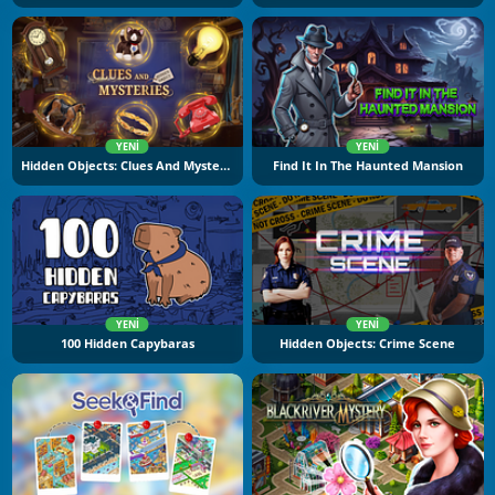
YENI
YENI
Hidden Objects: Clues And Mysteries
Find It In The Haunted Mansion
YENI
YENI
100 Hidden Capybaras
Hidden Objects: Crime Scene