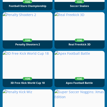
YENI
YENI
Football Stars Championship
Soccer Snakes
YENI
YENI
Penalty Shooters 2
Real Freekick 3D
YENI
YENI
3D Free Kick World Cup 18
Apex Football Battle