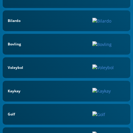
Bilardo
Bovling
Voleybol
Kaykay
Golf