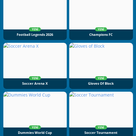
YENI
YENI
Football Legends 2026
Champions FC
YENI
YENI
Soccer Arena X
Gloves Of Block
YENI
YENI
Dummies World Cup
Soccer Tournament