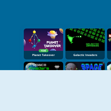
YENI
Planet Takeover
Galactic Invaders
Space Invaders Remake
Space Invaders Retro