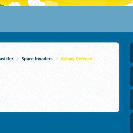
asikler
Space Invaders
Galaxy Defense