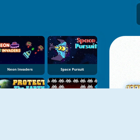
Neon Invaders
Space Pursuit
Protect The Earth
Earth Invaders
Ma