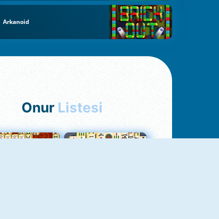
Arkanoid
Onur
Listesi
hjong Bağlantısı
Mahjong 1