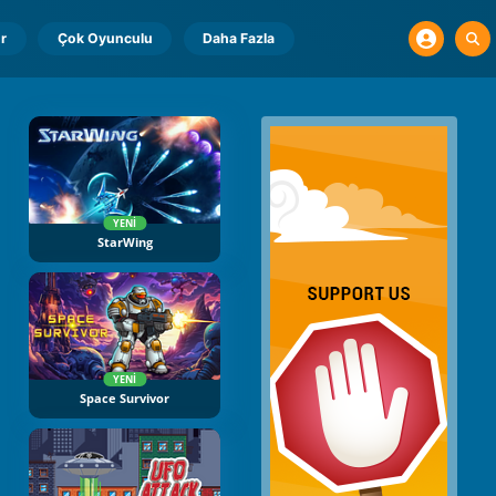
r
Çok Oyunculu
Daha Fazla
YENI
StarWing
YENI
Space Survivor