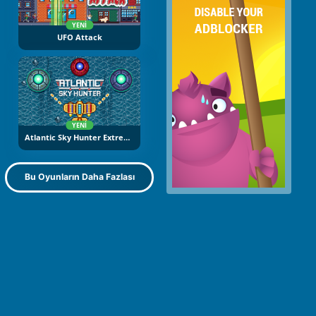
YENI
UFO Attack
YENI
Atlantic Sky Hunter Extreme
Bu Oyunların Daha Fazlası