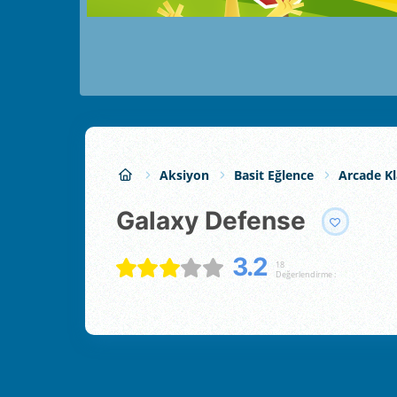
Aksiyon
Basit Eğlence
Arcade Kl
Galaxy Defense
3.2
18
Değerlendirme :