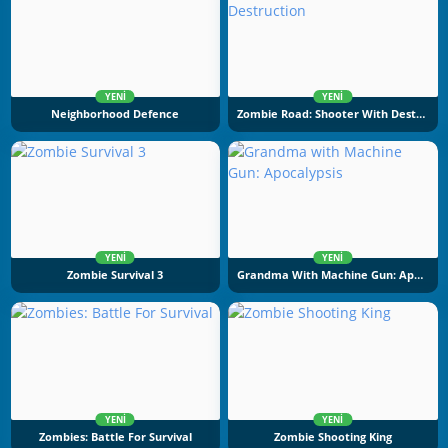
YENI
YENI
Neighborhood Defence
Zombie Road: Shooter With Destruction
YENI
YENI
Zombie Survival 3
Grandma With Machine Gun: Apocalypsis
YENI
YENI
Zombies: Battle For Survival
Zombie Shooting King