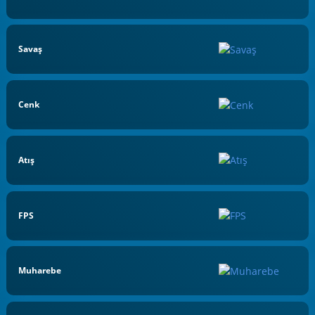
Savaş
Cenk
Atış
FPS
Muharebe