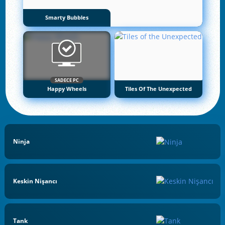
Smarty Bubbles
SADECE PC
Happy Wheels
Tiles Of The Unexpected
Ninja
Keskin Nişancı
Tank