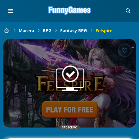
Macera
RPG
Fantasy RPG
Felspire
SADECE PC