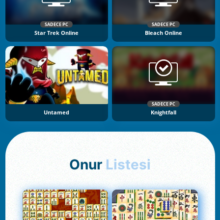
SADECE PC
SADECE PC
Star Trek Online
Bleach Online
SADECE PC
Untamed
Knightfall
Onur
Listesi