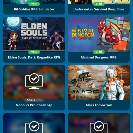
YENI
YENI
BitGoblins RPG Simulator
Underwater Survival Deep Dive
YENI
YENI
Elden Souls: Dark Roguelike RPG
Minimal Dungeon RPG
SADECE PC
Noob Vs Pro Challenge
Mars Tomorrow