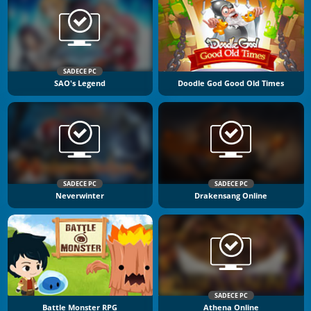
SADECE PC
SAO's Legend
Doodle God Good Old Times
SADECE PC
SADECE PC
Neverwinter
Drakensang Online
SADECE PC
Battle Monster RPG
Athena Online