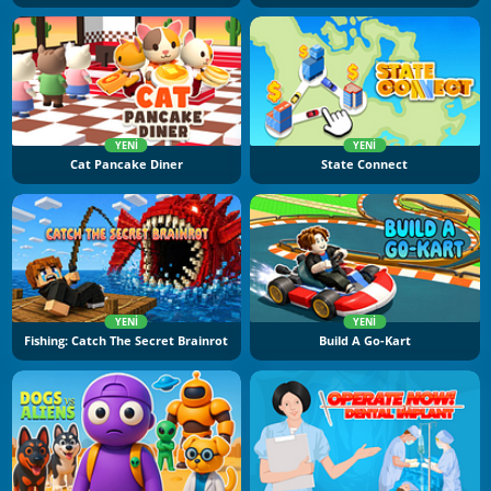
YENI
YENI
Cat Pancake Diner
State Connect
YENI
YENI
Fishing: Catch The Secret Brainrot
Build A Go-Kart