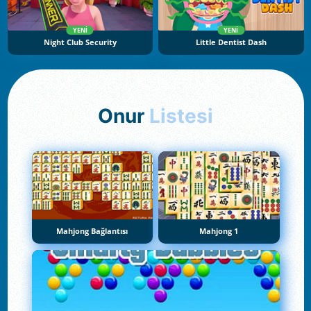
YENI
YENI
Night Club Security
Little Dentist Dash
Onur
Listesi
Mahjong Bağlantısı
Mahjong 1