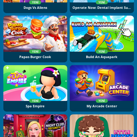
YENI
YENI
Dogs Vs Aliens
Operate Now: Dental Implant Surgery
YENI
YENI
Papas Burger Cook
Build An Aquapark
YENI
YENI
Spa Empire
My Arcade Center