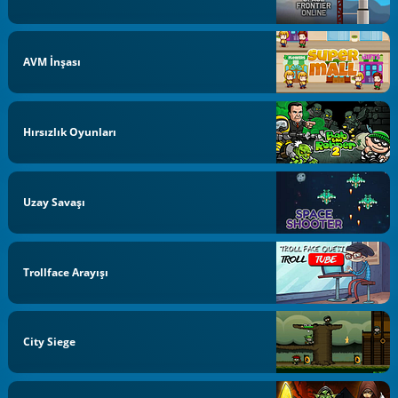
AVM İnşası
Hırsızlık Oyunları
Uzay Savaşı
Trollface Arayışı
City Siege