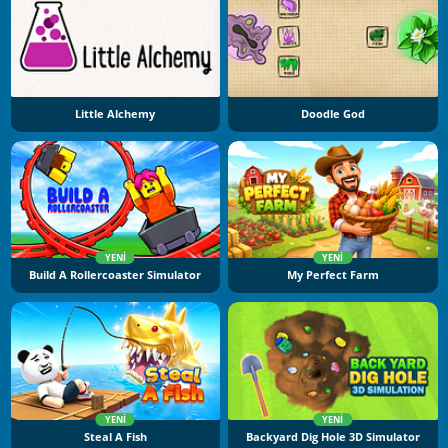
Little Alchemy
Doodle God
YENI
YENI
Build A Rollercoaster Simulator
My Perfect Farm
YENI
YENI
Steal A Fish
Backyard Dig Hole 3D Simulator