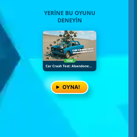
YERINE BU OYUNU
DENEYIN
YENI
Car Crash Test: Abandoned City
OYNA!