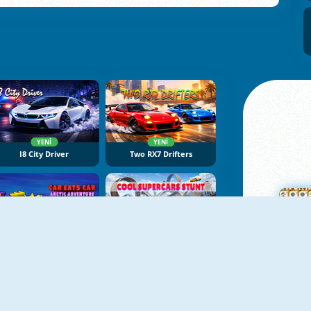
YENI
YENI
I8 City Driver
Two RX7 Drifters
YENI
YENI
Car Eats Car: Arctic Adventure
Cool Supercars Stunts PvP
Ma