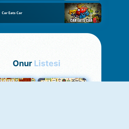
Car Eats Car
Onur
Listesi
hjong Bağlantısı
Mahjong 1