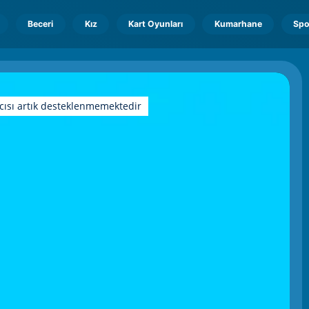
Beceri
Kız
Kart Oyunları
Kumarhane
Spo
cısı artık desteklenmemektedir