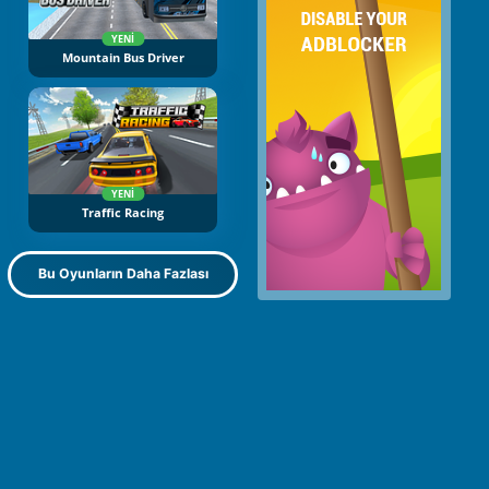
YENI
Mountain Bus Driver
YENI
Traffic Racing
Bu Oyunların Daha Fazlası