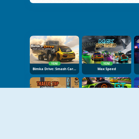
YENI
YENI
Bimka Drive: Smash Cars Into Splinters
Max Speed
YENI
YENI
Traffic Tap Survival
GT Traffic Racer