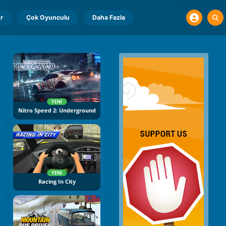
r
Çok Oyunculu
Daha Fazla
YENI
Nitro Speed 2: Underground
YENI
Racing In City