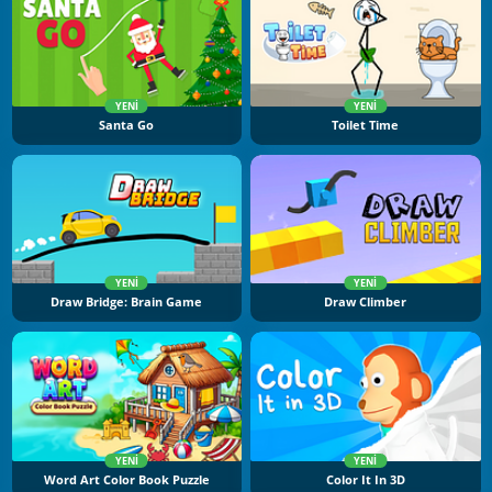
YENI
YENI
Santa Go
Toilet Time
YENI
YENI
Draw Bridge: Brain Game
Draw Climber
YENI
YENI
Word Art Color Book Puzzle
Color It In 3D