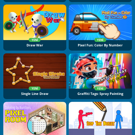
YENI
YENI
Draw War
Pixel Fun: Color By Number
YENI
YENI
Single Line Draw
Graffiti Tags: Spray Painting