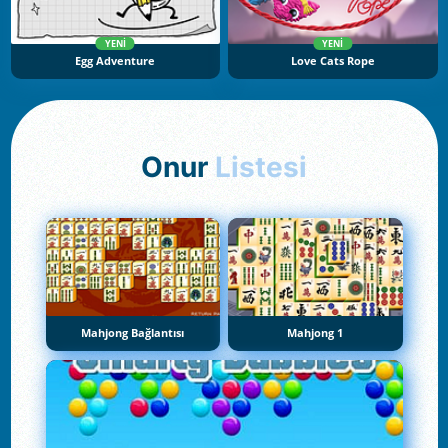
YENI
YENI
Egg Adventure
Love Cats Rope
Onur
Listesi
Mahjong Bağlantısı
Mahjong 1