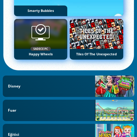
Smarty Bubbles
SADECE PC
Happy Wheels
Tiles Of The Unexpected
Disney
Fuar
Eğitici