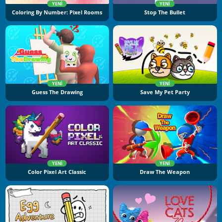
YENI
YENI
Coloring By Number: Pixel Rooms
Stop The Bullet
YENI
YENI
Guess The Drawing
Save My Pet Party
YENI
YENI
Color Pixel Art Classic
Draw The Weapon