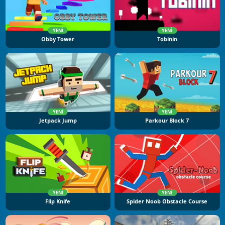
YENI
YENI
Obby Tower
Tobinin
YENI
YENI
Jetpack Jump
Parkour Block 7
YENI
YENI
Flip Knife
Spider Noob Obstacle Course