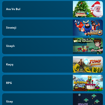
Ara Ve Bul
Strateji
Uzaylı
Kaçış
RPG
Uzay