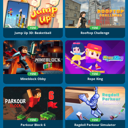
YENI
YENI
Jump Up 3D: Basketball
Rooftop Challenge
YENI
YENI
Mineblock Obby
Rope King
YENI
YENI
Parkour Block 6
Ragdoll Parkour Simulator