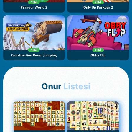
YENI
YENI
Parkour World 2
Only Up Parkour 2
YENI
YENI
Construction Ramp Jumping
Obby Flip
Onur
Listesi