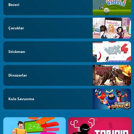
Beceri
Çocuklar
Stickman
Dinozorlar
Kule Savunma