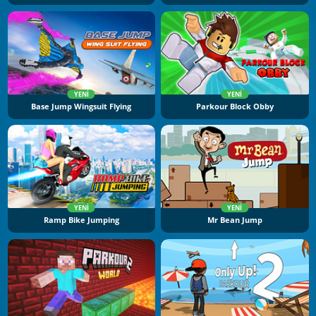
YENI
YENI
Base Jump Wingsuit Flying
Parkour Block Obby
YENI
YENI
Ramp Bike Jumping
Mr Bean Jump