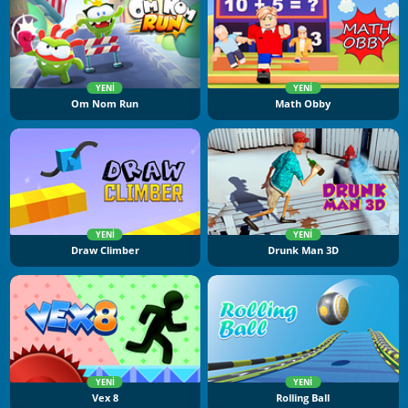
YENI
YENI
Om Nom Run
Math Obby
YENI
YENI
Draw Climber
Drunk Man 3D
YENI
YENI
Vex 8
Rolling Ball