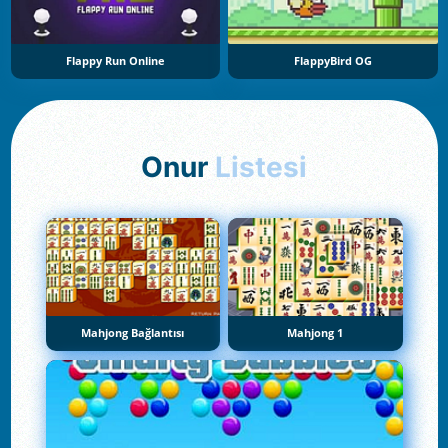
Flappy Run Online
FlappyBird OG
Onur
Listesi
Mahjong Bağlantısı
Mahjong 1