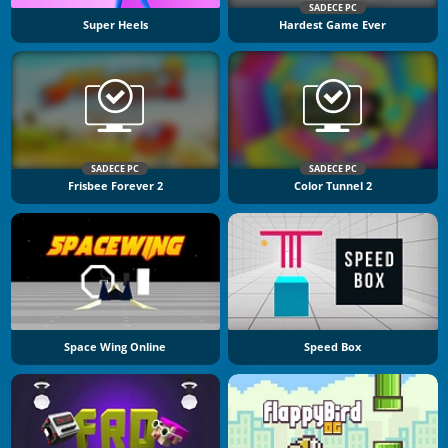
SADECE PC
Super Heels
Hardest Game Ever
SADECE PC
SADECE PC
Frisbee Forever 2
Color Tunnel 2
Space Wing Online
Speed Box