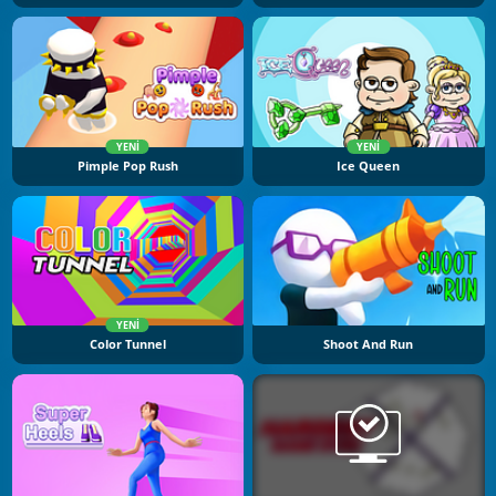
YENI
YENI
Pimple Pop Rush
Ice Queen
YENI
Color Tunnel
Shoot And Run