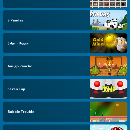
3 Pandas
Çılgın Digger
Amigo Pancho
Seken Top
Bubble Trouble