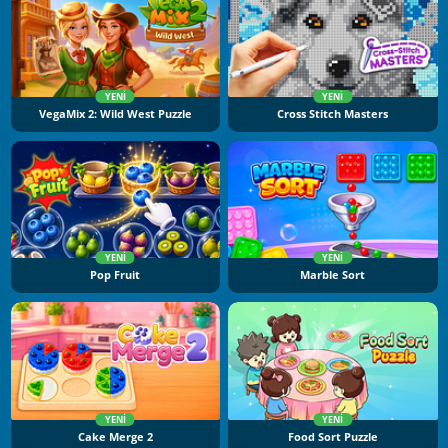
YENI
YENI
VegaMix 2: Wild West Puzzle
Cross Stitch Masters
YENI
YENI
Pop Fruit
Marble Sort
YENI
YENI
Cake Merge 2
Food Sort Puzzle