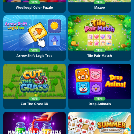
YENI
YENI
Woolloop! Color Puzzle
Mazoo
YENI
YENI
Arrow Shift Logic Tree
Tile Pair Match
YENI
YENI
Cut The Grass 3D
Drop Animals