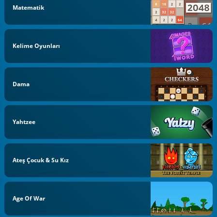
Matematik
Kelime Oyunları
Dama
Yahtzee
Ateş Çocuk & Su Kız
Age Of War