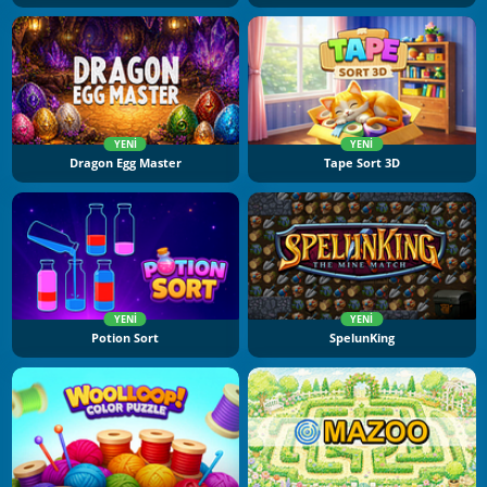
YENI
YENI
Dragon Egg Master
Tape Sort 3D
YENI
YENI
Potion Sort
SpelunKing