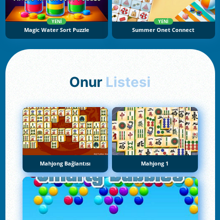
YENI
YENI
Magic Water Sort Puzzle
Summer Onet Connect
Onur
Listesi
Mahjong Bağlantısı
Mahjong 1