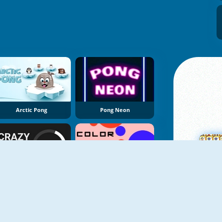
Arctic Pong
Pong Neon
Crazy Pong
Color Pong
Ma