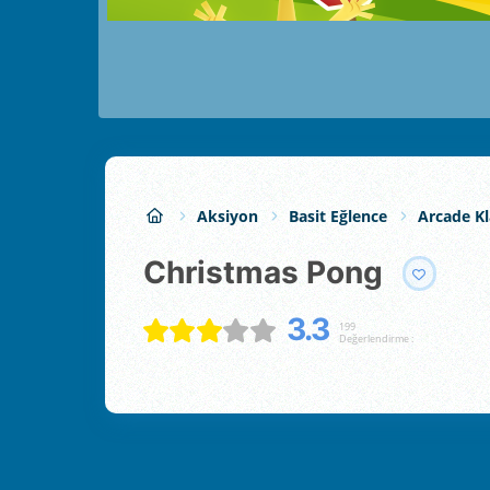
Aksiyon
Basit Eğlence
Arcade Kl
Christmas Pong
3.3
199
Değerlendirme :