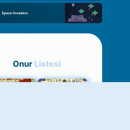
Space Invaders
Onur
Listesi
hjong Bağlantısı
Mahjong 1