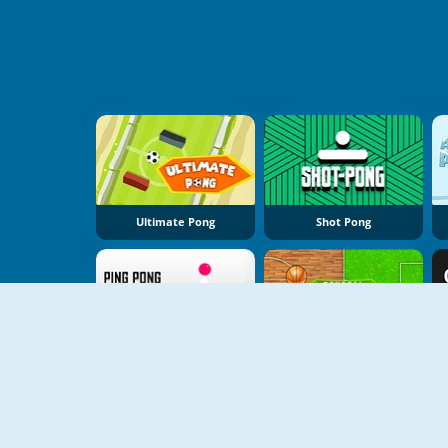
Ultimate Pong
Shot Pong
Pong Arcade
PonGoal Challenge