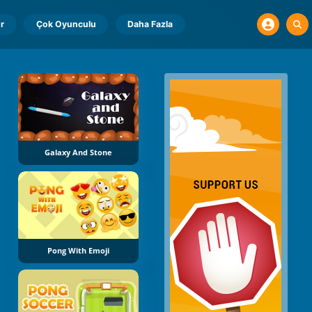
r
Çok Oyunculu
Daha Fazla
Galaxy And Stone
Pong With Emoji