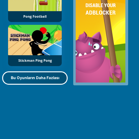
Pong Football
Stickman Ping Pong
Bu Oyunların Daha Fazlası