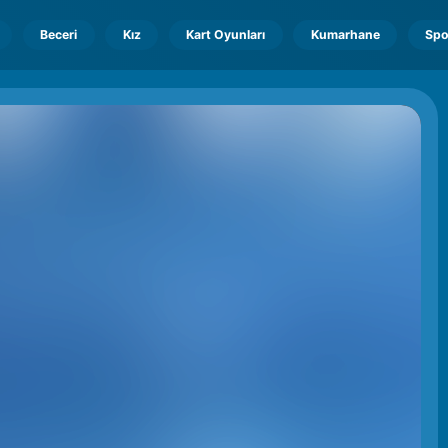
Beceri
Kız
Kart Oyunları
Kumarhane
Spo