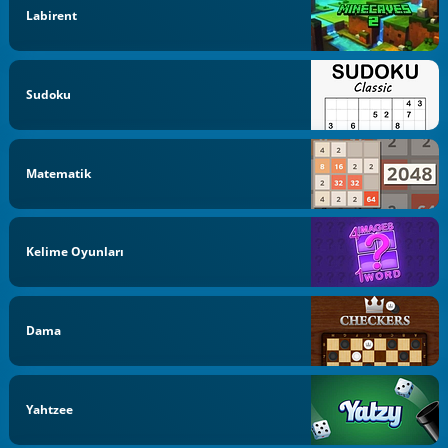
Labirent
Sudoku
Matematik
Kelime Oyunları
Dama
Yahtzee