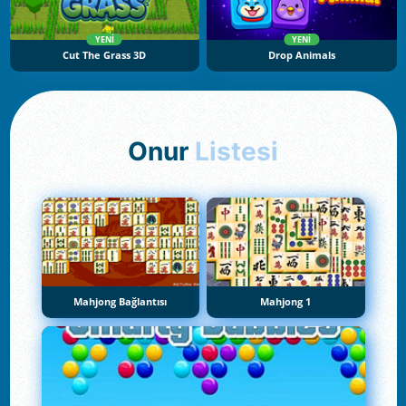
YENI
YENI
Cut The Grass 3D
Drop Animals
Onur
Listesi
Mahjong Bağlantısı
Mahjong 1