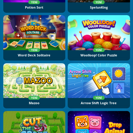
YENI
YENI
Potion Sort
SpelunKing
YENI
YENI
Word Deck Solitaire
Woolloop! Color Puzzle
YENI
YENI
Mazoo
Arrow Shift Logic Tree