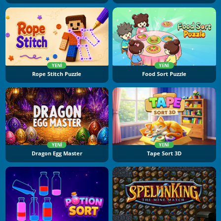
YENI
YENI
Rope Stitch Puzzle
Food Sort Puzzle
YENI
YENI
Dragon Egg Master
Tape Sort 3D