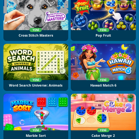
YENI
YENI
Cross Stitch Masters
Pop Fruit
YENI
YENI
Word Search Universe: Animals
Hawaii Match 6
YENI
YENI
Marble Sort
Cake Merge 2