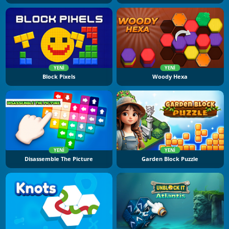
YENI
YENI
Block Pixels
Woody Hexa
YENI
YENI
Disassemble The Picture
Garden Block Puzzle