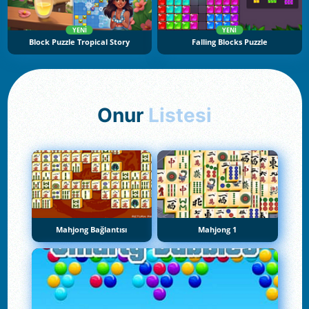
YENI
YENI
Block Puzzle Tropical Story
Falling Blocks Puzzle
Onur
Listesi
Mahjong Bağlantısı
Mahjong 1