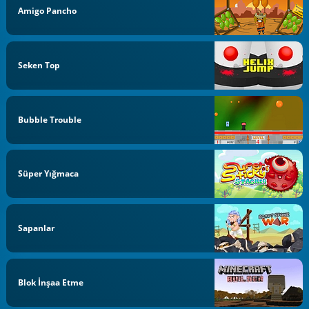
Amigo Pancho
Seken Top
Bubble Trouble
Süper Yığmaca
Sapanlar
Blok İnşaa Etme