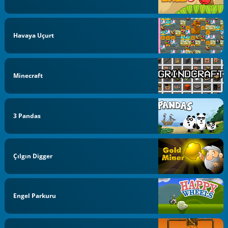
Havaya Uçurt
Minecraft
3 Pandas
Çılgın Digger
Engel Parkuru