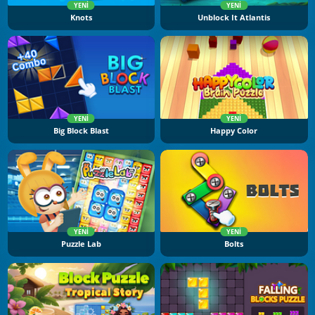
YENI
YENI
Knots
Unblock It Atlantis
YENI
YENI
Big Block Blast
Happy Color
YENI
YENI
Puzzle Lab
Bolts