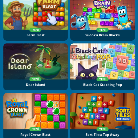
YENI
YENI
Farm Blast
Sudoku Brain Blocks
YENI
YENI
Dear Island
Black Cat Stacking Pop
YENI
YENI
Royal Crown Blast
Sort Tiles: Tap Away