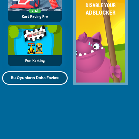
YENI
Kart Racing Pro
Fun Karting
Bu Oyunların Daha Fazlası