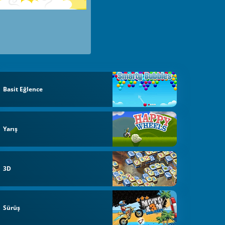
Basit Eğlence
Yarış
3D
Sürüş