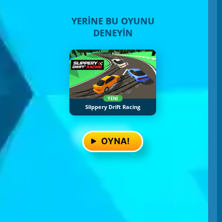
YERINE BU OYUNU
DENEYIN
YENI
Slippery Drift Racing
OYNA!