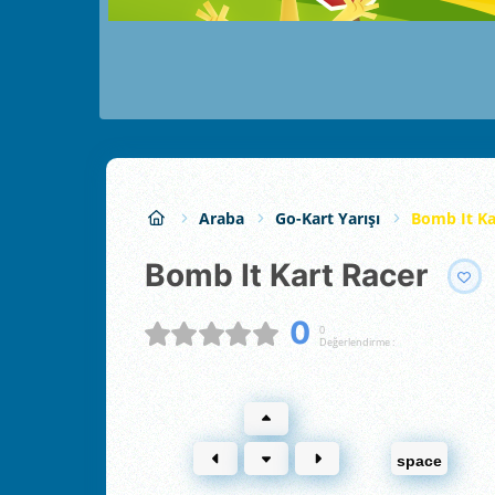
Araba
Go-Kart Yarışı
Bomb It Ka
Bomb It Kart Racer
0
0
Değerlendirme :
space