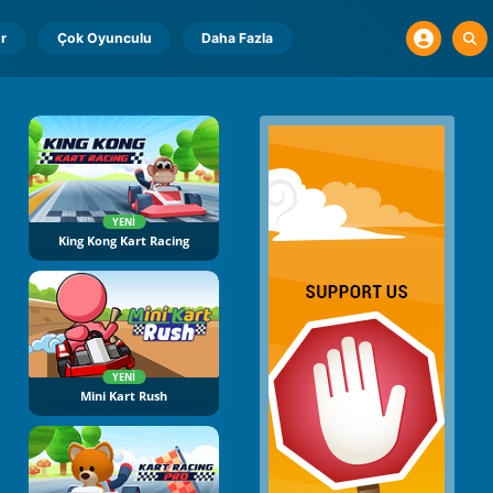
r
Çok Oyunculu
Daha Fazla
YENI
King Kong Kart Racing
YENI
Mini Kart Rush