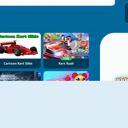
YENI
Cartoon Kart Slide
Kart Rush
YENI
YENI
Nitro Speed 2: Underground
STAR: Stars Arena
Ma