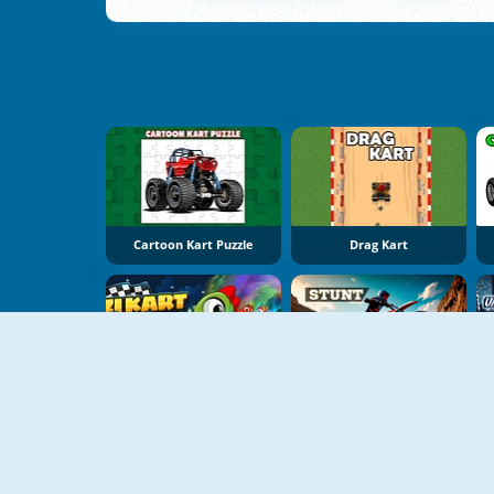
Cartoon Kart Puzzle
Drag Kart
YENI
Kizi Kart Racing
Stunt Rider