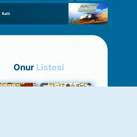
Ralli
Onur
Listesi
hjong Bağlantısı
Mahjong 1