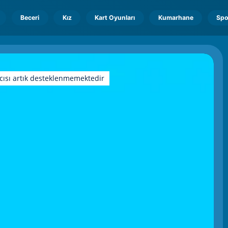
Beceri
Kız
Kart Oyunları
Kumarhane
Spo
cısı artık desteklenmemektedir