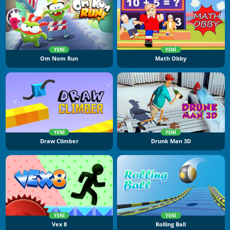
YENI
YENI
Om Nom Run
Math Obby
YENI
YENI
Draw Climber
Drunk Man 3D
YENI
YENI
Vex 8
Rolling Ball