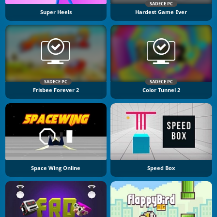
SADECE PC
Super Heels
Hardest Game Ever
SADECE PC
SADECE PC
Frisbee Forever 2
Color Tunnel 2
Space Wing Online
Speed Box