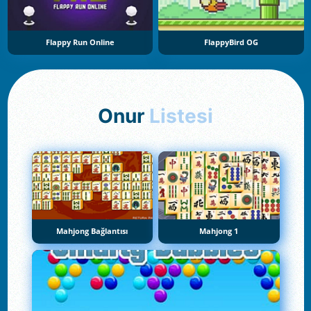
Flappy Run Online
FlappyBird OG
Onur
Listesi
Mahjong Bağlantısı
Mahjong 1