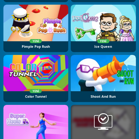
YENI
YENI
Pimple Pop Rush
Ice Queen
YENI
Color Tunnel
Shoot And Run