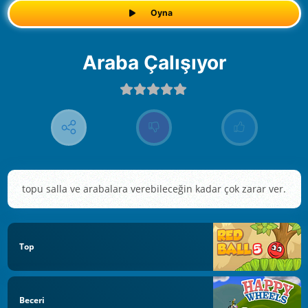
Oyna
Araba Çalışıyor
topu salla ve arabalara verebileceğin kadar çok zarar ver.
Top
Beceri