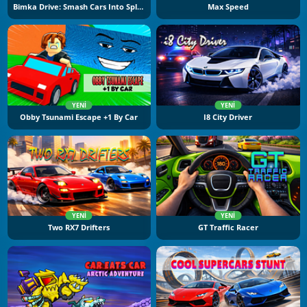
Bimka Drive: Smash Cars Into Splinters
Max Speed
YENI
YENI
Obby Tsunami Escape +1 By Car
I8 City Driver
YENI
YENI
Two RX7 Drifters
GT Traffic Racer