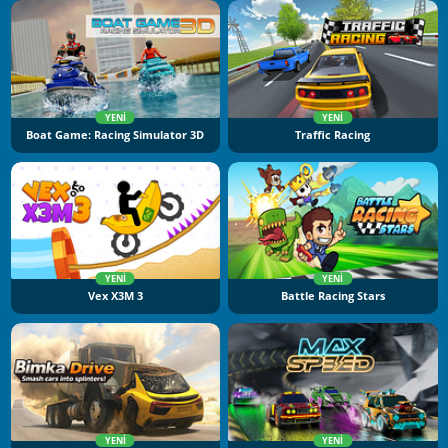
YENI
YENI
Boat Game: Racing Simulator 3D
Traffic Racing
YENI
YENI
Vex X3M 3
Battle Racing Stars
YENI
YENI