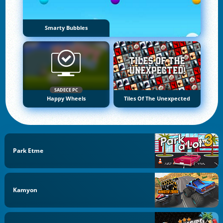
Smarty Bubbles
SADECE PC
Happy Wheels
Tiles Of The Unexpected
Park Etme
Kamyon