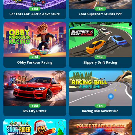
YENI
YENI
Car Eats Car: Arctic Adventure
Cool Supercars Stunts PvP
YENI
YENI
Obby Parkour Racing
Slippery Drift Racing
YENI
YENI
M5 City Driver
Racing Ball Adventure