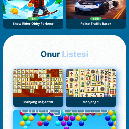
YENI
YENI
Snow Rider Obby Parkour
Police Traffic Racer
Onur
Listesi
Mahjong Bağlantısı
Mahjong 1