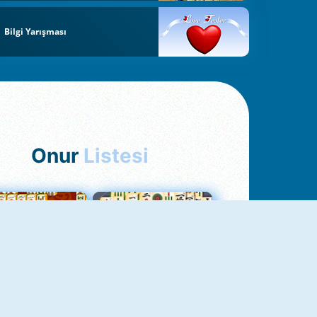
Bilgi Yarışması
Onur
Listesi
hjong Bağlantısı
Mahjong 1