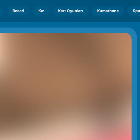
Beceri
Kız
Kart Oyunları
Kumarhane
Spo