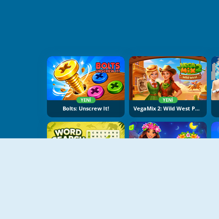
YENI
YENI
Bolts: Unscrew It!
VegaMix 2: Wild West Puzzle
YENI
YENI
Word Search Universe: Animals
Hawaii Match 6