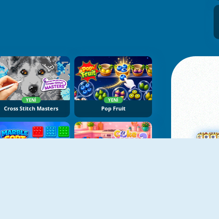
YENI
YENI
Cross Stitch Masters
Pop Fruit
YENI
YENI
Marble Sort
Cake Merge 2
Ma