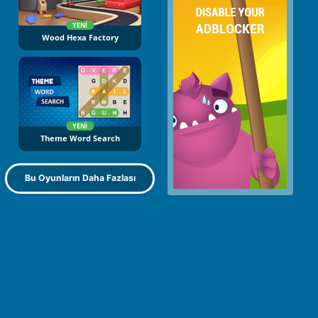
YENI
Wood Hexa Factory
YENI
Theme Word Search
Bu Oyunların Daha Fazlası