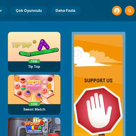
r
Çok Oyunculu
Daha Fazla
YENI
Tip Tap
YENI
Sweet Match