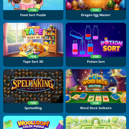
YENI
YENI
Food Sort Puzzle
Dragon Egg Master
YENI
YENI
Tape Sort 3D
Potion Sort
YENI
YENI
SpelunKing
Word Deck Solitaire