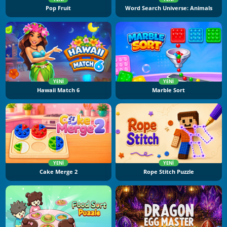
Pop Fruit
Word Search Universe: Animals
YENI
YENI
Hawaii Match 6
Marble Sort
YENI
YENI
Cake Merge 2
Rope Stitch Puzzle