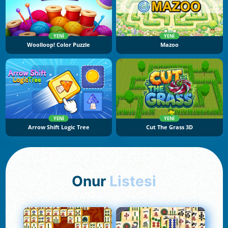
YENI
YENI
Woolloop! Color Puzzle
Mazoo
YENI
YENI
Arrow Shift Logic Tree
Cut The Grass 3D
Onur
Listesi