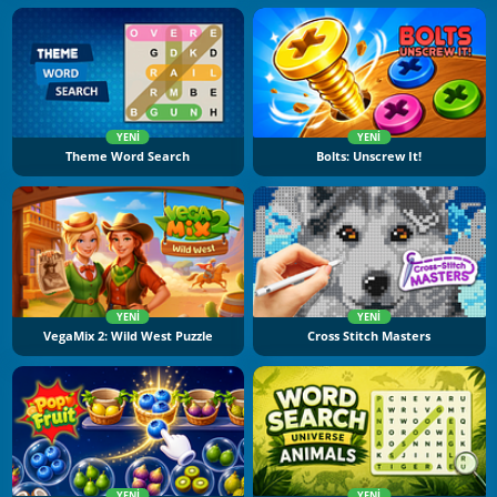
YENI
YENI
Theme Word Search
Bolts: Unscrew It!
YENI
YENI
VegaMix 2: Wild West Puzzle
Cross Stitch Masters
YENI
YENI