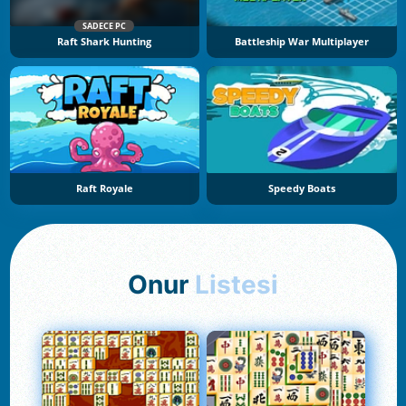
SADECE PC
Raft Shark Hunting
Battleship War Multiplayer
Raft Royale
Speedy Boats
Onur
Listesi