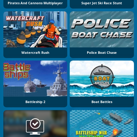
Pirates And Cannons Multiplayer
Super Jet Ski Race Stunt
Watercraft Rush
Police Boat Chase
Battleship 2
Boat Battles