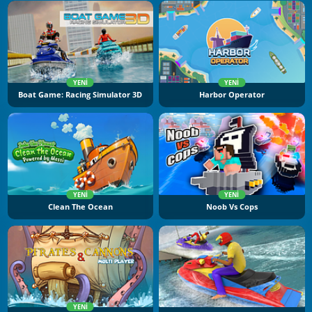
YENI
YENI
Boat Game: Racing Simulator 3D
Harbor Operator
YENI
YENI
Clean The Ocean
Noob Vs Cops
YENI