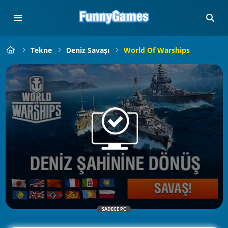
Tekne
Deniz Savaşı
World Of Warships
SADECE PC