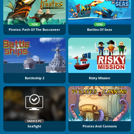
YENI
YENI
Pirates: Path Of The Buccaneer
Battles Of Seas
Battleship 2
Risky Mission
SADECE PC
Seafight
Pirates And Cannons