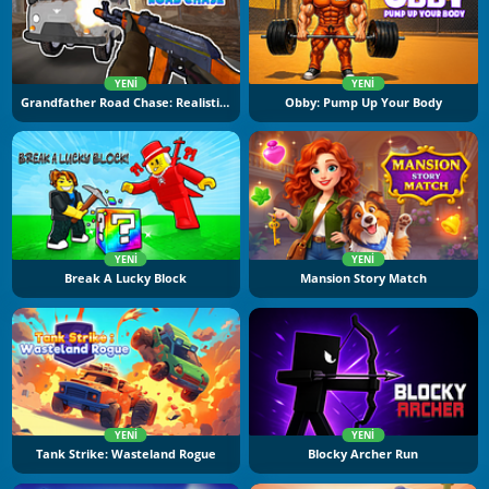
YENI
YENI
Grandfather Road Chase: Realistic Shooter
Obby: Pump Up Your Body
YENI
YENI
Break A Lucky Block
Mansion Story Match
YENI
YENI
Tank Strike: Wasteland Rogue
Blocky Archer Run