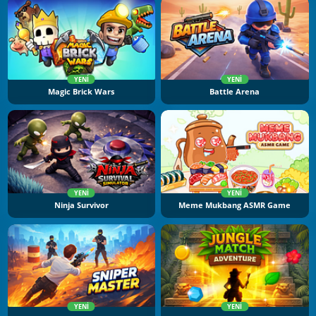
YENI
YENI
Magic Brick Wars
Battle Arena
YENI
YENI
Ninja Survivor
Meme Mukbang ASMR Game
YENI
YENI