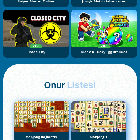
Sniper Master Online
Jungle Match Adventures
YENI
YENI
Closed City
Break A Lucky Egg Brainrot
Onur
Listesi
Mahjong Bağlantısı
Mahjong 1