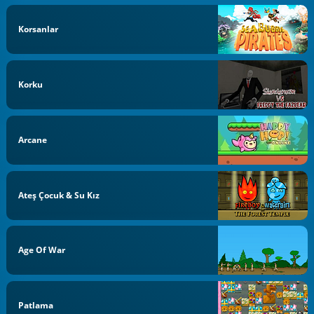
Korsanlar
Korku
Arcane
Ateş Çocuk & Su Kız
Age Of War
Patlama