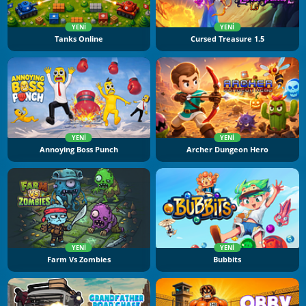
YENI
YENI
Tanks Online
Cursed Treasure 1.5
YENI
YENI
Annoying Boss Punch
Archer Dungeon Hero
YENI
YENI
Farm Vs Zombies
Bubbits