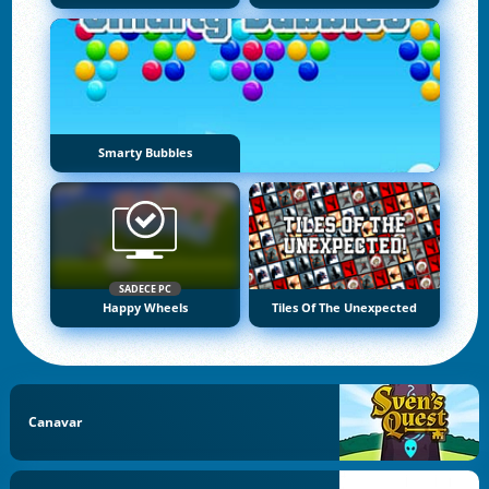
Smarty Bubbles
SADECE PC
Happy Wheels
Tiles Of The Unexpected
Canavar