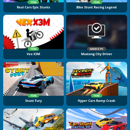
YENI
YENI
Real Cars Epic Stunts
Bike Stunt Racing Legend
YENI
SADECE PC
Vex X3M
Mustang City Driver
YENI
YENI
Stunt Fury
Hyper Cars Ramp Crash