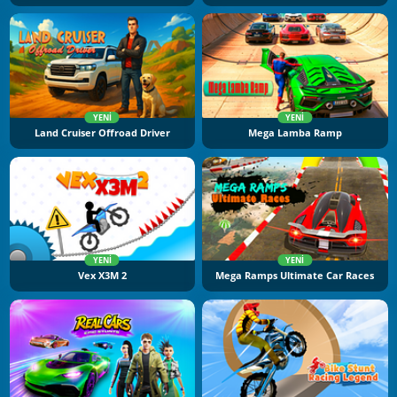
YENI
YENI
Land Cruiser Offroad Driver
Mega Lamba Ramp
YENI
YENI
Vex X3M 2
Mega Ramps Ultimate Car Races