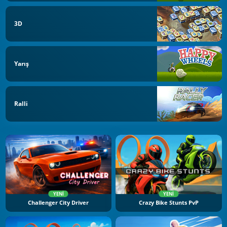
3D
Yarış
Ralli
YENI
YENI
Challenger City Driver
Crazy Bike Stunts PvP