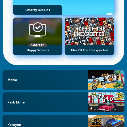
Smarty Bubbles
SADECE PC
Happy Wheels
Tiles Of The Unexpected
Motor
Park Etme
Kamyon