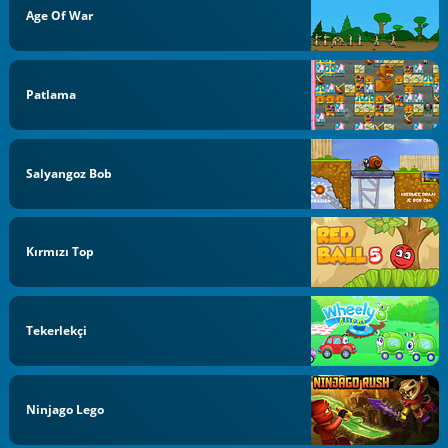
Age Of War
Patlama
Salyangoz Bob
Kırmızı Top
Tekerlekçi
Ninjago Lego