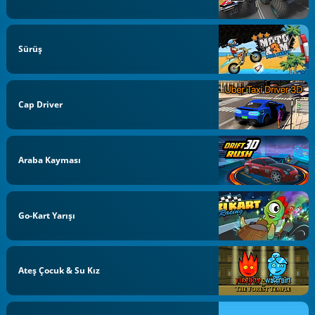
Sürüş
Cap Driver
Araba Kayması
Go-Kart Yarışı
Ateş Çocuk & Su Kız