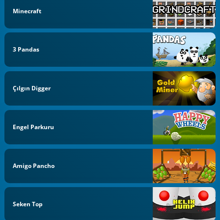
Minecraft
3 Pandas
Çılgın Digger
Engel Parkuru
Amigo Pancho
Seken Top