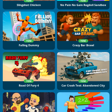
YENI
YENI
Slingshot Chicken
No Pain No Gain Ragdoll Sandbox
YENI
YENI
Falling Dummy
Crazy Bar Brawl
YENI
YENI
Road Of Fury 4
Car Crash Test: Abandoned City