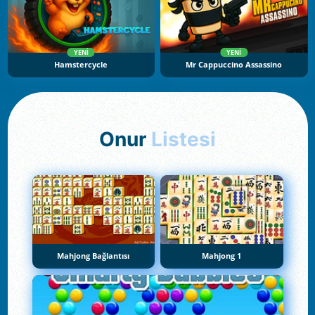
YENI
YENI
Hamstercycle
Mr Cappuccino Assassino
Onur
Listesi
Mahjong Bağlantısı
Mahjong 1