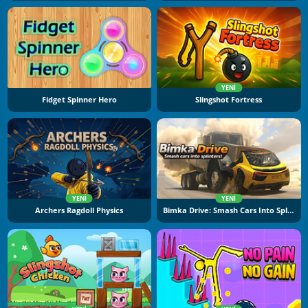
YENI
Fidget Spinner Hero
Slingshot Fortress
YENI
YENI
Archers Ragdoll Physics
Bimka Drive: Smash Cars Into Splinters