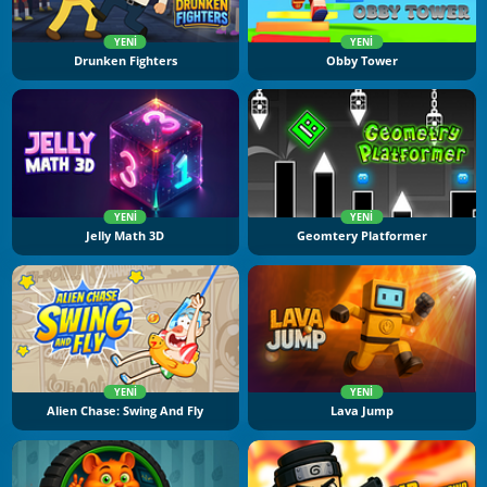
YENI
YENI
Drunken Fighters
Obby Tower
YENI
YENI
Jelly Math 3D
Geomtery Platformer
YENI
YENI
Alien Chase: Swing And Fly
Lava Jump