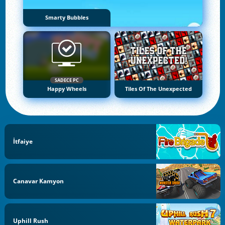
Smarty Bubbles
SADECE PC
Happy Wheels
Tiles Of The Unexpected
İtfaiye
Canavar Kamyon
Uphill Rush