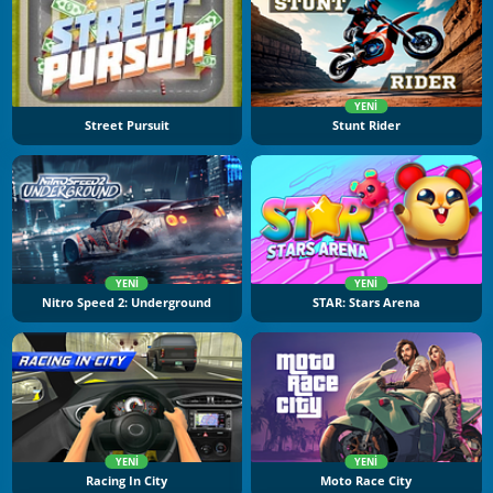
YENI
Street Pursuit
Stunt Rider
YENI
YENI
Nitro Speed 2: Underground
STAR: Stars Arena
YENI
YENI
Racing In City
Moto Race City