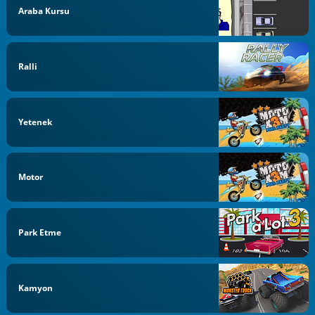
Araba Kursu
Ralli
Yetenek
Motor
Park Etme
Kamyon