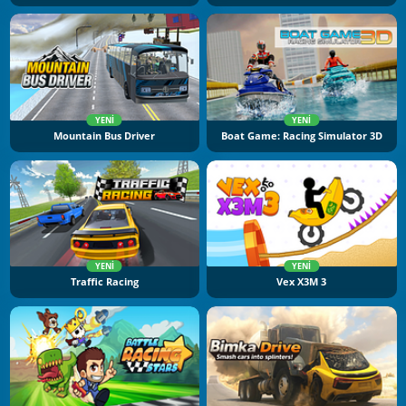
YENI
YENI
Mountain Bus Driver
Boat Game: Racing Simulator 3D
YENI
YENI
Traffic Racing
Vex X3M 3