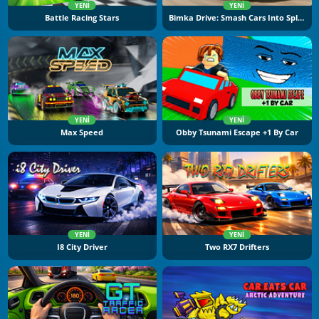
YENI
YENI
Battle Racing Stars
Bimka Drive: Smash Cars Into Splinters
YENI
YENI
Max Speed
Obby Tsunami Escape +1 By Car
YENI
YENI
I8 City Driver
Two RX7 Drifters