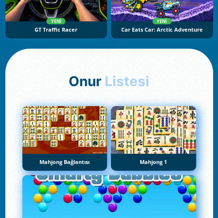
YENI
YENI
GT Traffic Racer
Car Eats Car: Arctic Adventure
Onur
Listesi
Mahjong Bağlantısı
Mahjong 1