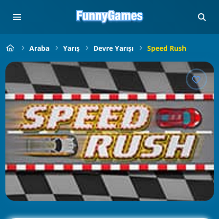
Araba
Yarış
Devre Yarışı
Speed Rush