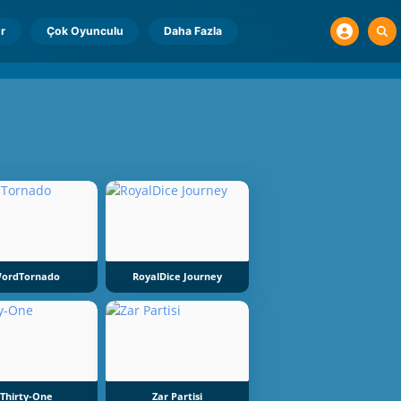
r
Çok Oyunculu
Daha Fazla
ordTornado
RoyalDice Journey
Thirty-One
Zar Partisi