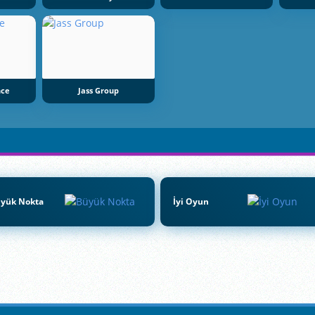
nce
Jass Group
yük Nokta
İyi Oyun