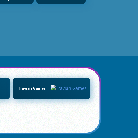
Travian Games