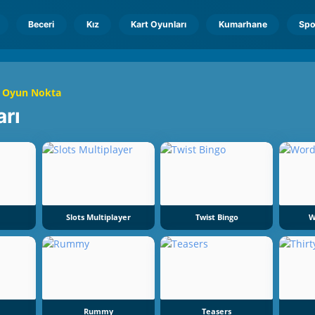
Beceri
Kız
Kart Oyunları
Kumarhane
Spo
Oyun Nokta
arı
Slots Multiplayer
Twist Bingo
W
Rummy
Teasers