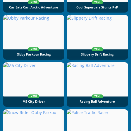
YENI
YENI
Car Eats Car: Arctic Adventure
Cool Supercars Stunts PvP
YENI
YENI
Obby Parkour Racing
Slippery Drift Racing
YENI
YENI
M5 City Driver
Racing Ball Adventure