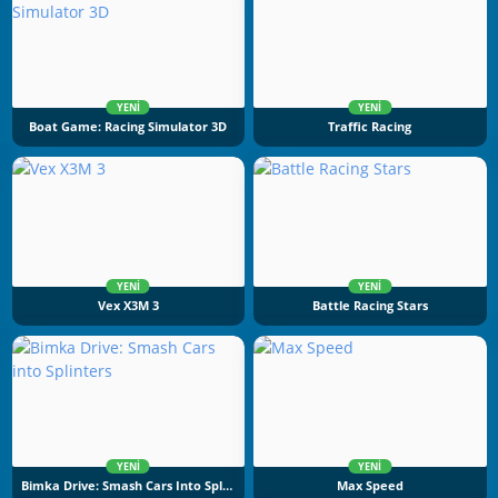
YENI
YENI
Boat Game: Racing Simulator 3D
Traffic Racing
YENI
YENI
Vex X3M 3
Battle Racing Stars
YENI
YENI
Bimka Drive: Smash Cars Into Splinters
Max Speed