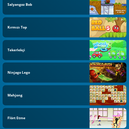
Salyangoz Bob
Kırmızı Top
Tekerlekçi
Ninjago Lego
Mahjong
Flört Etme