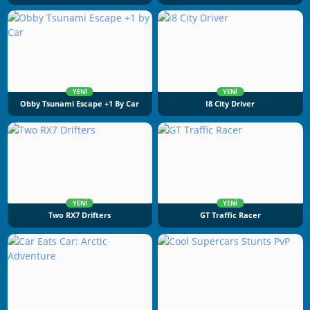
YENI
YENI
Obby Tsunami Escape +1 By Car
I8 City Driver
YENI
YENI
Two RX7 Drifters
GT Traffic Racer