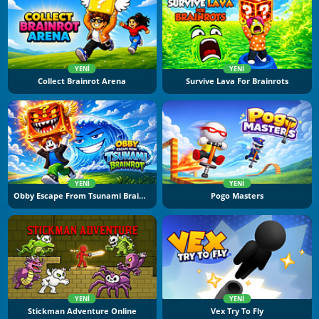
YENI
YENI
Collect Brainrot Arena
Survive Lava For Brainrots
YENI
YENI
Obby Escape From Tsunami Brainrot
Pogo Masters
YENI
YENI
Stickman Adventure Online
Vex Try To Fly