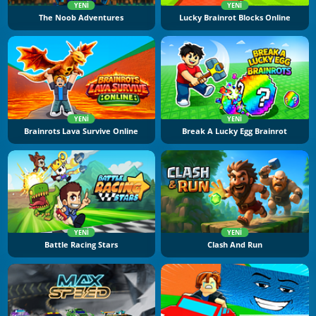
YENI
YENI
The Noob Adventures
Lucky Brainrot Blocks Online
YENI
YENI
Brainrots Lava Survive Online
Break A Lucky Egg Brainrot
YENI
YENI
Battle Racing Stars
Clash And Run