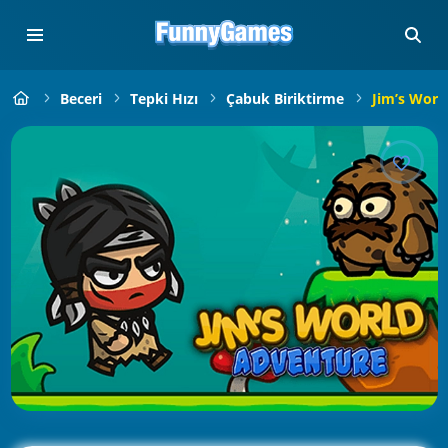
Beceri
Tepki Hızı
Çabuk Biriktirme
Jim’s Worl