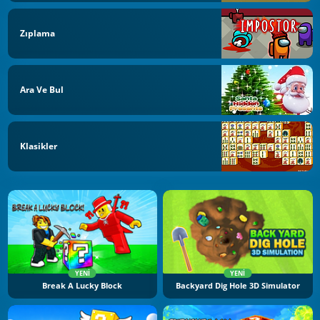
Zıplama
Ara Ve Bul
Klasikler
YENI
YENI
Break A Lucky Block
Backyard Dig Hole 3D Simulator