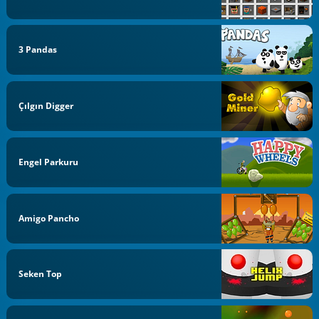
3 Pandas
Çılgın Digger
Engel Parkuru
Amigo Pancho
Seken Top