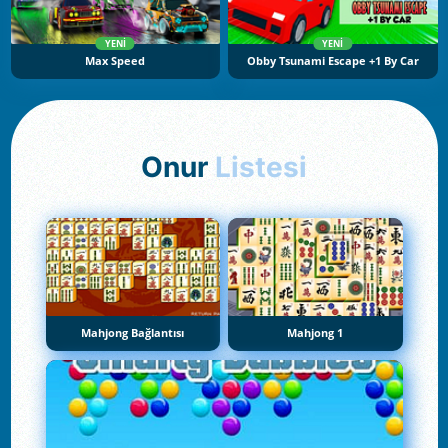
YENI
YENI
Max Speed
Obby Tsunami Escape +1 By Car
Onur
Listesi
Mahjong Bağlantısı
Mahjong 1