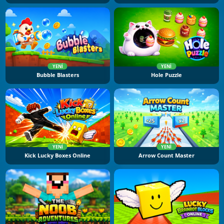
YENI
YENI
Bubble Blasters
Hole Puzzle
YENI
YENI
Kick Lucky Boxes Online
Arrow Count Master