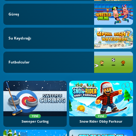
Güreş
Su Kaydırağı
Futbolcular
YENI
YENI
Sweeper Curling
Snow Rider Obby Parkour