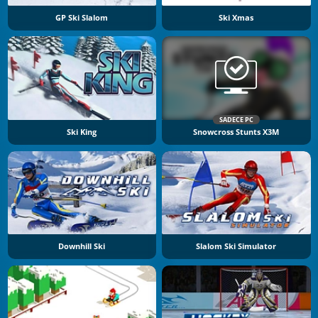
GP Ski Slalom
Ski Xmas
SADECE PC
Ski King
Snowcross Stunts X3M
Downhill Ski
Slalom Ski Simulator