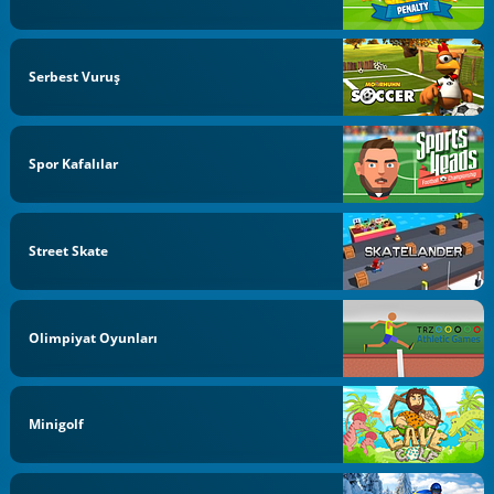
Serbest Vuruş
Spor Kafalılar
Street Skate
Olimpiyat Oyunları
Minigolf