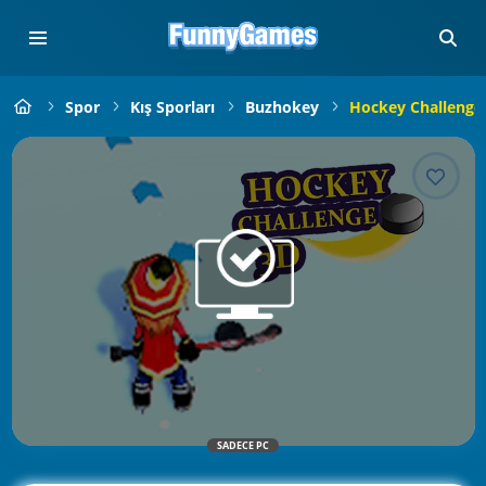
Spor
Kış Sporları
Buzhokey
Hockey Challenge
SADECE PC