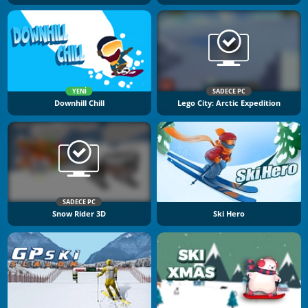
YENI
SADECE PC
Downhill Chill
Lego City: Arctic Expedition
SADECE PC
Snow Rider 3D
Ski Hero