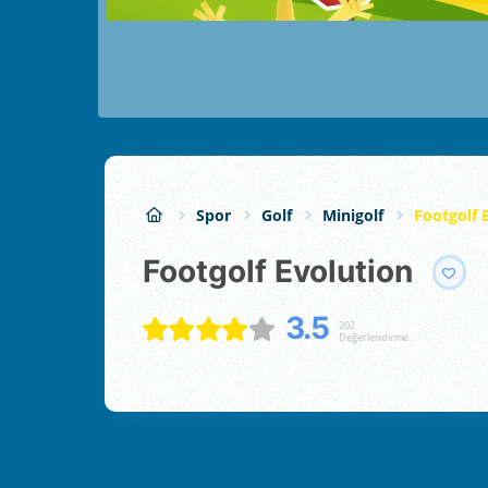
Spor
Golf
Minigolf
Footgolf 
Footgolf Evolution
3.5
202
Değerlendirme :