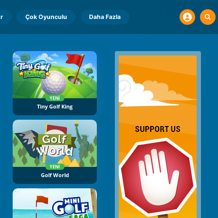
r
Çok Oyunculu
Daha Fazla
YENI
Tiny Golf King
YENI
Golf World