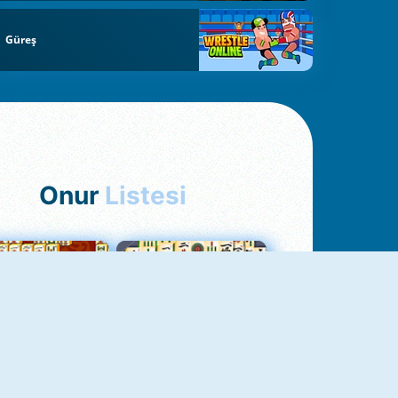
Güreş
Onur
Listesi
hjong Bağlantısı
Mahjong 1