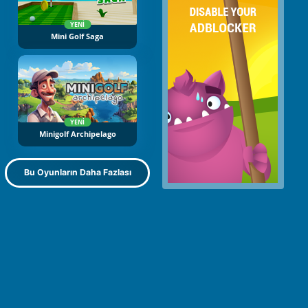
YENI
Mini Golf Saga
YENI
Minigolf Archipelago
Bu Oyunların Daha Fazlası