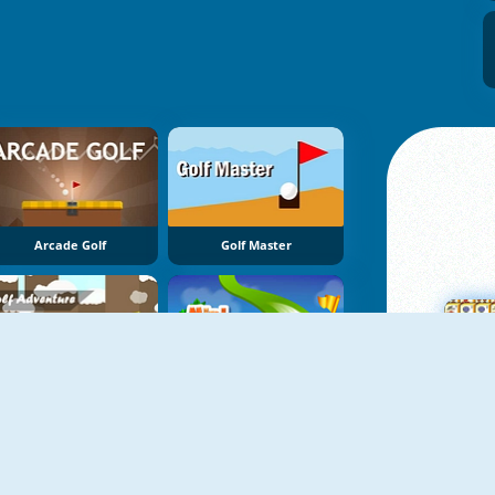
Arcade Golf
Golf Master
Golf Adventure
Minigolf Master
Ma