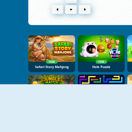
YENI
YENI
Safari Story Mahjong
Hole Puzzle
YENI
YENI
Jungle Match Adventures
Worm Escape