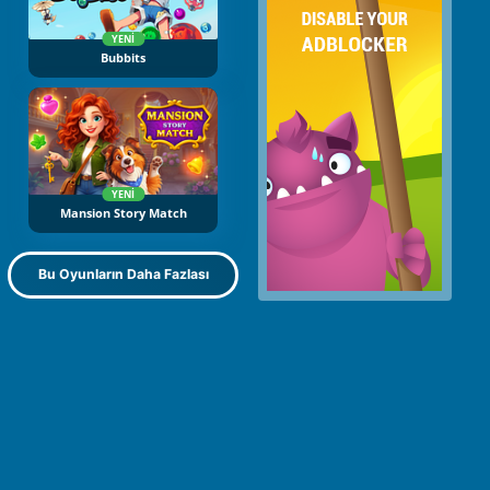
YENI
Bubbits
YENI
Mansion Story Match
Bu Oyunların Daha Fazlası