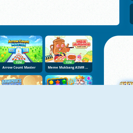
YENI
YENI
Arrow Count Master
Meme Mukbang ASMR Game
YENI
YENI
Jumper's Quest
Fish Story 4
Ma