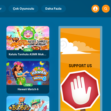
r
Çok Oyunculu
Daha Fazla
YENI
Kalulu Tanhulu ASMR Mukbang
YENI
Hawaii Match 6