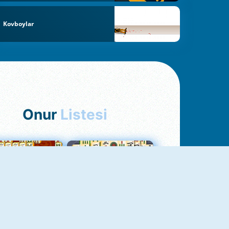
Kovboylar
Onur
Listesi
hjong Bağlantısı
Mahjong 1