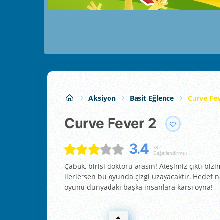
Aksiyon
Basit Eğlence
Curve Fev
Curve Fever 2
3.4
592
Değerlendirme :
Çabuk, birisi doktoru arasın! Ateşimiz çıktı bizi
ilerlersen bu oyunda çizgi uzayacaktır. Hedef 
oyunu dünyadaki başka insanlara karsı oyna!