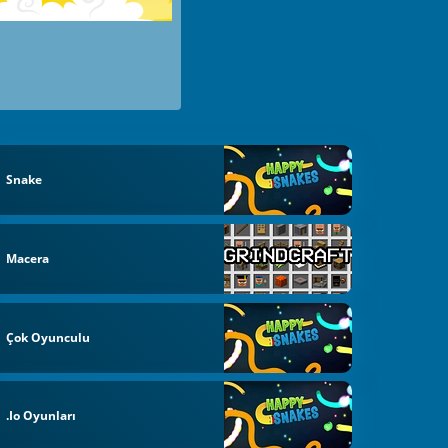
Snake
Macera
Çok Oyunculu
.io Oyunları