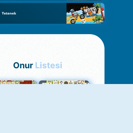
Yetenek
Onur
Listesi
hjong Bağlantısı
Mahjong 1