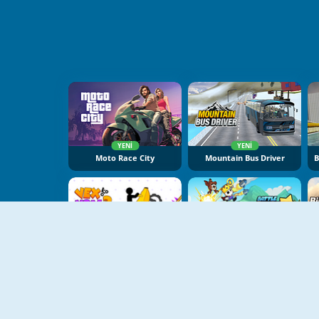
YENI
YENI
Moto Race City
Mountain Bus Driver
YENI
YENI
Vex X3M 3
Battle Racing Stars