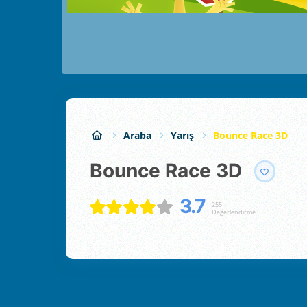
Araba
Yarış
Bounce Race 3D
Bounce Race 3D
3.7
255
Değerlendirme :