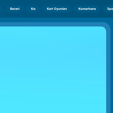
Beceri
Kız
Kart Oyunları
Kumarhane
Spo