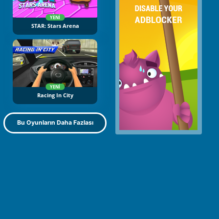
YENI
STAR: Stars Arena
YENI
Racing In City
Bu Oyunların Daha Fazlası