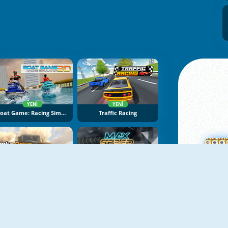
YENI
YENI
Boat Game: Racing Simulator 3D
Traffic Racing
YENI
YENI
Bimka Drive: Smash Cars Into Splinters
Max Speed
Ma