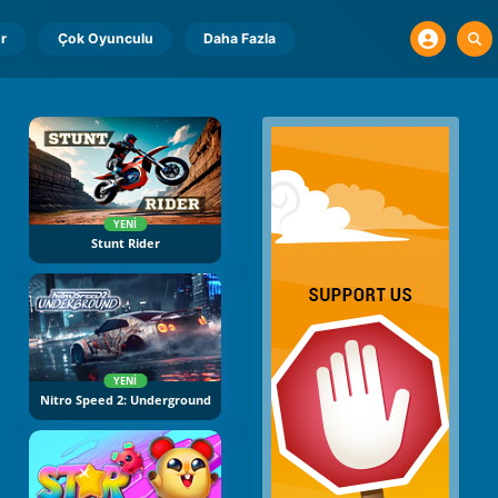
r
Çok Oyunculu
Daha Fazla
YENI
Stunt Rider
YENI
Nitro Speed 2: Underground