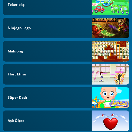
Tekerlekçi
Ninjago Lego
Mahjong
Flört Etme
Süper Dadı
Aşk Ölçer