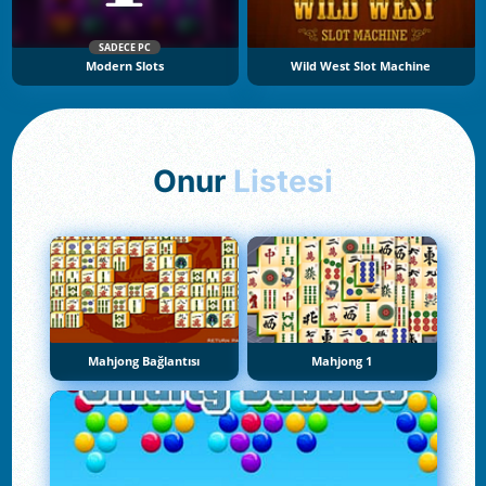
SADECE PC
Modern Slots
Wild West Slot Machine
Onur
Listesi
Mahjong Bağlantısı
Mahjong 1