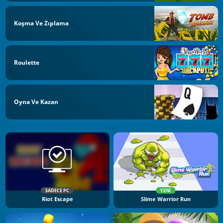
Koşma Ve Zıplama
Roulette
Oyna Ve Kazan
SADECE PC
YENI
Riot Escape
Slime Warrior Run