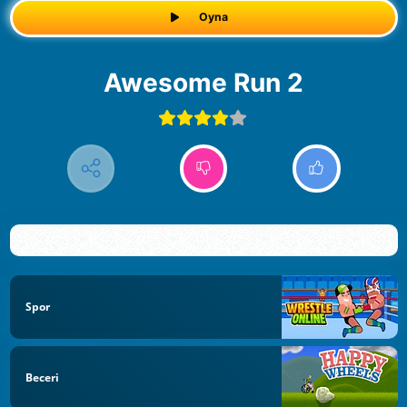
Oyna
Awesome Run 2
Spor
Beceri