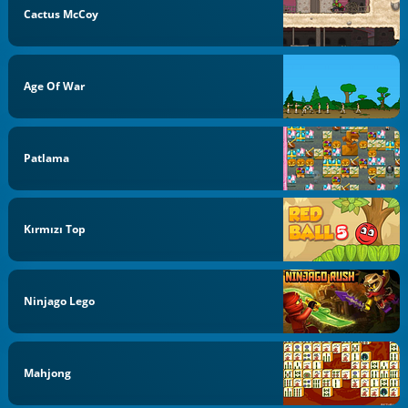
Cactus McCoy
Age Of War
Patlama
Kırmızı Top
Ninjago Lego
Mahjong