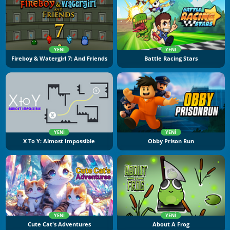
YENI
YENI
Fireboy & Watergirl 7: And Friends
Battle Racing Stars
YENI
YENI
X To Y: Almost Impossible
Obby Prison Run
YENI
YENI
Cute Cat's Adventures
About A Frog