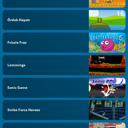
Ördek Hayatı
Frizzle Fraz
Lemmings
Sonic Game
Strike Force Heroes