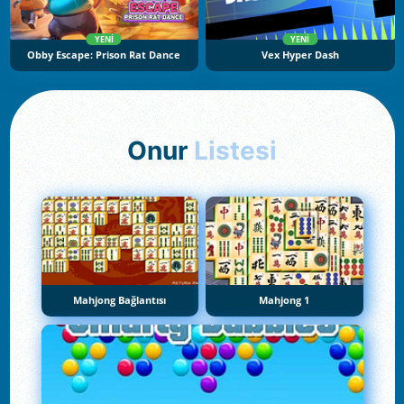
YENI
YENI
Obby Escape: Prison Rat Dance
Vex Hyper Dash
Onur
Listesi
Mahjong Bağlantısı
Mahjong 1