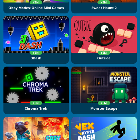
YENI
YENI
Obby Modes: Online Mini Games
Sweet Haunt 2
YENI
YENI
3Dash
Outside
YENI
YENI
Chroma Trek
Monster Escape