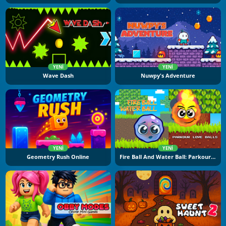
YENI
YENI
Wave Dash
Nuwpy's Adventure
YENI
YENI
Geometry Rush Online
Fire Ball And Water Ball: Parkour Love Balls